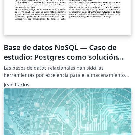
Base de datos NoSQL — Caso de
estudio: Postgres como solución
NoSQL
Las bases de datos relacionales han sido las
herramientas por excelencia para el almacenamiento
de la información en los sistemas informáticos. No
Jean Carlos
obstante, las bases de datos NoSQL, como tendencia,
han venido ganando espacio especialmente por la
escalabilidad y velocidad en sus tiempos de respuestas.
PostgreSQL ha incorporado algunas características de
tipo NoSQL, como el almacenamiento efímero y el
manejo de datos JSON; características que pueden
aprovecharse para realizar acciones desde el gestor