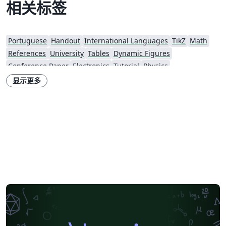
相关标签
Portuguese
Handout
International Languages
TikZ
Math
References
University
Tables
Dynamic Figures
Conference Paper
Electronics
Tutorial
Physics
Source Code Listing
Greek
Getting Started
Cover Letter
显示更多
Essay
Exam
Title Page
Elsevier
LuaLaTeX
Newsletters
Posters
CVs and résumés
Formal letters
Assignments
Korean
Matrices
Beamer
XeLaTeX
Arabic
Charts
Two-column
Monterrey Institute of Technology and Higher Education
Universidad Nacional Autónoma de México
Universidad de Costa Rica
Books
Presentations
Reports
Theses
Japanese
IEEE Community Templates and Examples
Chemistry
Vietnamese
Hindi
Chinese
Thai
Catalan
Universidad Autónoma de Occidente
Universidad Nacional de Asunción
Pontificia Universidad Católica de Chile
Meeting Minutes
Russian
Research Proposal
Universidad Tecnológica de Bolívar
Universidad de Santiago de Chile