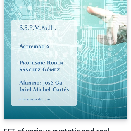
dándole mayor potencia. El objetivo de este artículo es
evaluar, mediante toda la documentación encontrada,
el comportamiento de las características NoSQL de
PostgreSQL frente a un gestor NoSQL, comparandola
con MongoDB, respecto a los tiempos de respuestas y
dar a conocer las ventajas de uno con respecto al otro.
Palabras Claves: Características NoSQL en PostgreSQL,
MongoDB, PostgreSQL
FFT of various syntetic and real