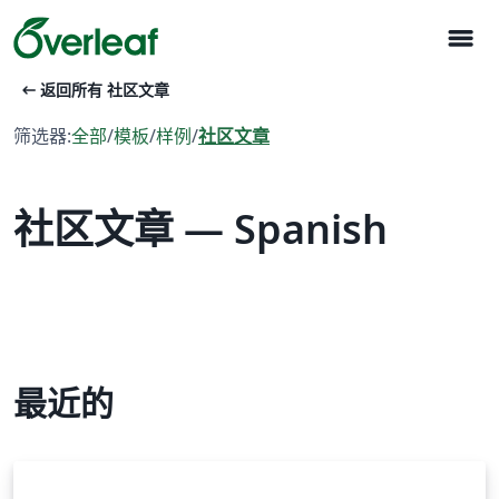
menu
arrow_left_alt
返回所有 社区文章
筛选器:
全部
/
模板
/
样例
/
社区文章
社区文章 — Spanish
最近的