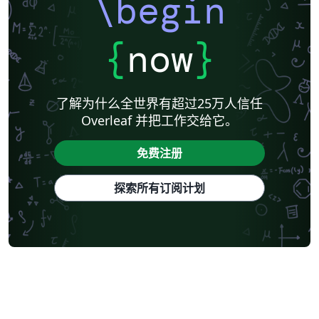
\begin
Lecture Notes
Universidad Nacional Autónoma de Honduras
Technical Manual
Cheat sheet
Revista Iberoamericana de Automática e Informática Industrial
Universidad Autónoma de Yucatán
Humanities
{
now
}
Universidad de Sevilla
Turkish
Tecnológico Nacional de México
American Psychological Association
Universidad Católica San Pablo
Universidad Nacional de Colombia (UNAL)
Universidad de Chile
了解为什么全世界有超过25万人信任
Unidad de Formación Masiva
Universidad Tecnológica Nacional
Overleaf 并把工作交给它。
Modern Language Association (MLA)
IES San Mateo
Universidad La Salle (Mexico)
Universidad Zaragoza
免费注册
Hungarian
Sistema Nacional de Computación de Alto Desempeño (SNCAD)
Escuela Politécnica Nacional
Universidad Central
CECyTE
探索所有订阅计划
Universidad Autónoma de Nuevo León
Universidad Autónoma de San Luis Potosí (UASLP)
Universidad Autónoma de Chile
Universidad Politécnica de Puebla
Universidad de Guadalajara
Universidade da Coruña (UDC)
Universidad Andres Bello
Universidad de Córdoba
Universidad Simón Bolívar
Universidad de Oviedo
UPV/EHU
Universidad de Cádiz
Universidad Industrial de Santander (UIS)
Universidad de Extremadura
Universidad Cooperativa de Colombia