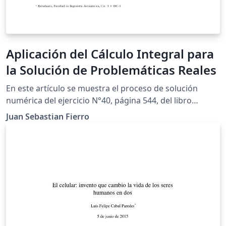
Aplicación del Cálculo Integral para
la Solución de Problemáticas Reales
En este artículo se muestra el proceso de solución
numérica del ejercicio N°40, página 544, del libro
"Cálculo de un variable'', con la finalidad de cumplir los
Juan Sebastian Fierro
requerimientos para el trabajo final de modelación de
la asignatura Cálculo Integral. Por medio de la
aplicación de integrales, se determinará la ecuación
para el cálculo de la longitud de un cable telefónico y se
hallará la altura a la cual debe estar conectado el cable
teniendo en cuenta la altura mínima de este respecto al
suelo, y la distancia de separación entre ambos postes.