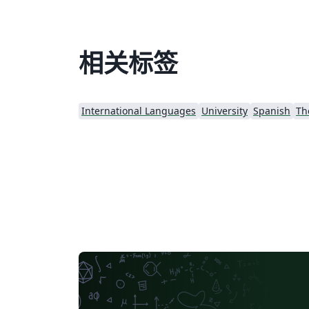
相关标签
International Languages
University
Spanish
Th