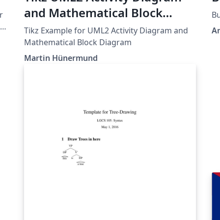
and Mathematical Block
r
Bu
Diagram
f
Tikz Example for UML2 Activity Diagram and
An
Mathematical Block Diagram
Martin Hünermund