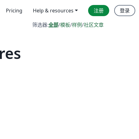
Pricing
Help & resources
注册
登录
筛选器:
全部
/
模板
/
样例
/
社区文章
res