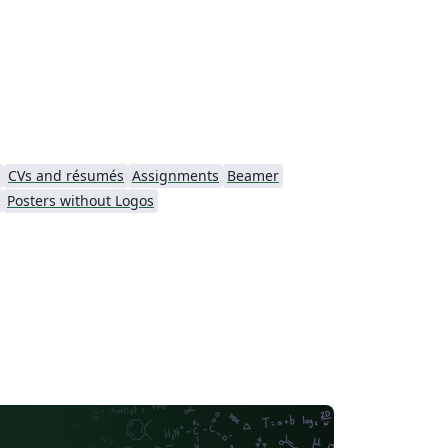
sultados para 3 valores de \mu distintos.
CVs and résumés
Assignments
Beamer
Posters without Logos