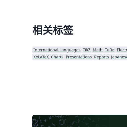
emblema central de la bandera es la rueda 
24 radios Ashoka Chakra, cuyo código en
LaTeX fue previamente publicado por
Overleaf y fue incorporado al diseño en TikZ
相关标签
El archivo codificado ha sido procesado co
un nodo, removiéndole previamente sus
encabezados.
International Languages
TikZ
Math
Tufte
Elect
XeLaTeX
Charts
Presentations
Reports
Japanes