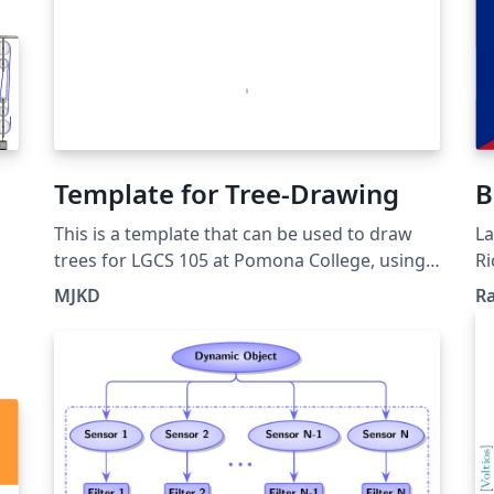
Template for Tree-Drawing
B
This is a template that can be used to draw
La
trees for LGCS 105 at Pomona College, using
Ri
qtree and tree-dvips.
el
MJKD
R
ad
em
se
id
de
pu
qu