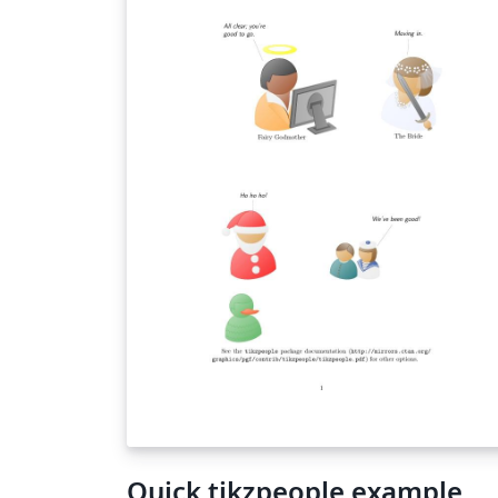
Quick tikzpeople example