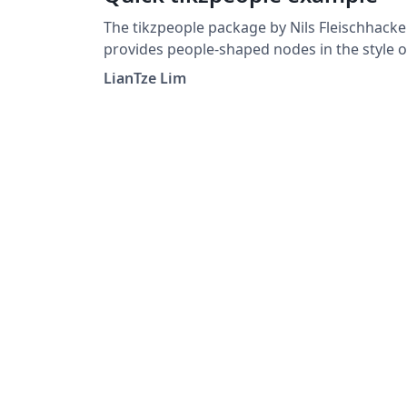
The tikzpeople package by Nils Fleis­chhacke
pro­vides peo­ple-shaped nodes in the style o
Mi­crosoft Vi­sio clip art, to be used with TikZ.
LianTze Lim