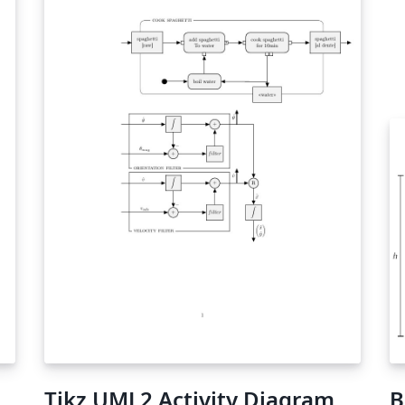
Tikz UML2 Activity Diagram
B