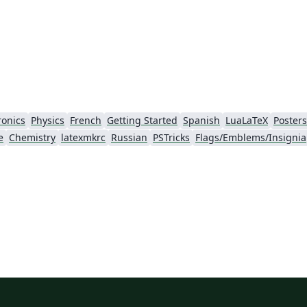
de
re
rchical-diagram/. Relevant link:
http://tex.stackexchange.com/questions/2264
61/how-to-draw-hierarchical-graph-like-this-
.
one.
mo
ronics
Physics
French
Getting Started
Spanish
LuaLaTeX
Posters
e
Chemistry
latexmkrc
Russian
PSTricks
Flags/Emblems/Insignia