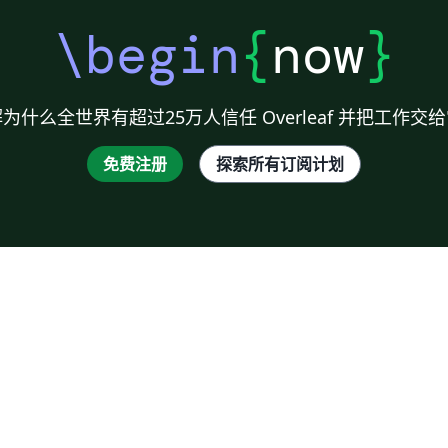
\begin
{
now
}
为什么全世界有超过25万人信任 Overleaf 并把工作交
免费注册
探索所有订阅计划