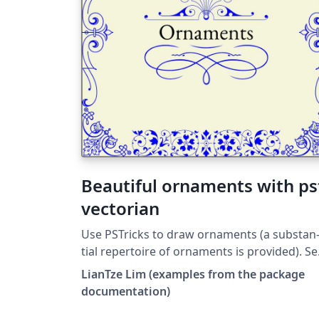
Beautiful ornaments with ps
vectorian
Use PSTricks to draw or­na­ments (a sub­stan
tial reper­toire of or­na­ments is pro­vided). S
the package documentation for a list of all 
LianTze Lim (examples from the package
ornaments.
documentation)