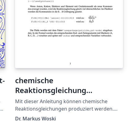
t-
chemische
Reaktionsgleichung
(Redoxprozesse/Teilgleichung
­
Mit dieser Anleitung können chemische
en)
ee
Reaktionsgleichungen produziert werden.
the
Aus didaktischen Gründen wird u.a. das
Dr. Markus Woski
Package "PSTricks" verwendet, um Pfeile für
die Verdeutlichung der Elektronenwandung