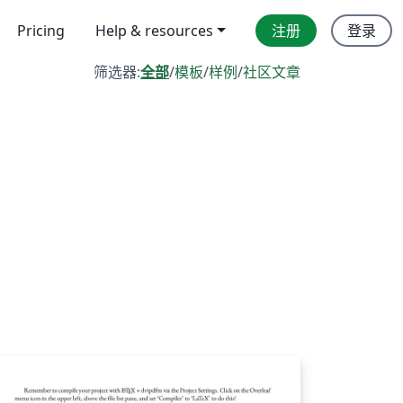
Pricing
Help & resources
注册
登录
筛选器:
全部
/
模板
/
样例
/
社区文章