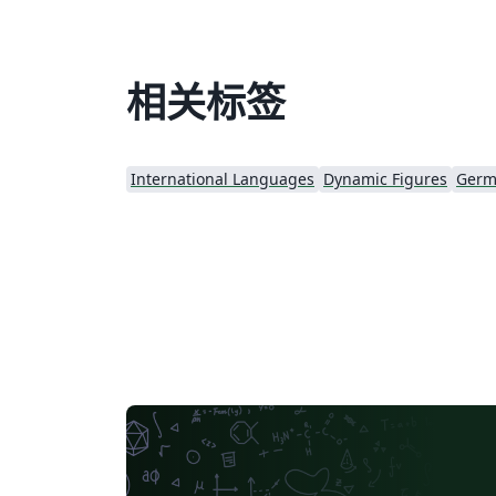
相关标签
International Languages
Dynamic Figures
Germ