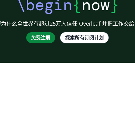
\begin
{
now
}
为什么全世界有超过25万人信任 Overleaf 并把工作交
免费注册
探索所有订阅计划