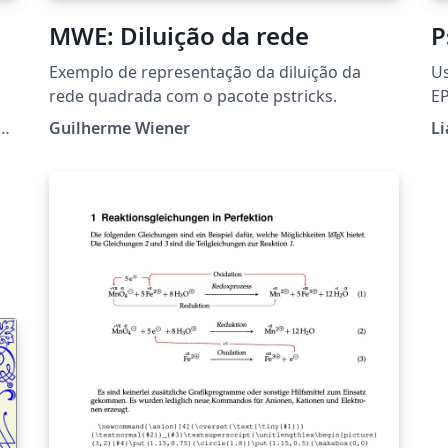
MWE: Diluição da rede
P
Exemplo de representação da diluição da
Us
rede quadrada com o pacote pstricks.
EP
sa
or
Guilherme Wiener
Li
No
wi
th
x,
Ov
an
"L
df
ps