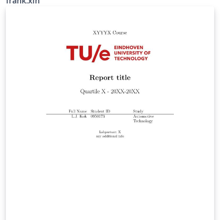
frank.xin
址：https://gitee.com/MkSwQi/usstthesis 个人主页：
https://frank.xin