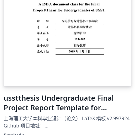
usstthesis Undergraduate Final
Project Report Template for
University of Shanghai for Science
上海理工大学本科毕业设计（论文） LaTeX 模板 v2.997924
and Technology
Github 项目地址：
https://github.com/FrankSFLYS/usstthesis Gitee 项目地