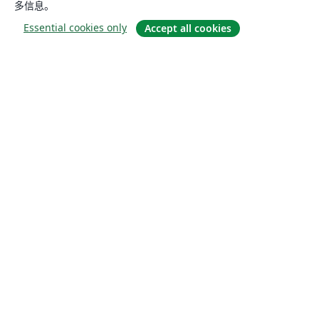
多信息。
Essential cookies only
Accept all cookies
关于
关于我们
工作与职业
博客
Solutions
商业用途
为大学提供
为政府提供
为出版社提供
Customer stories