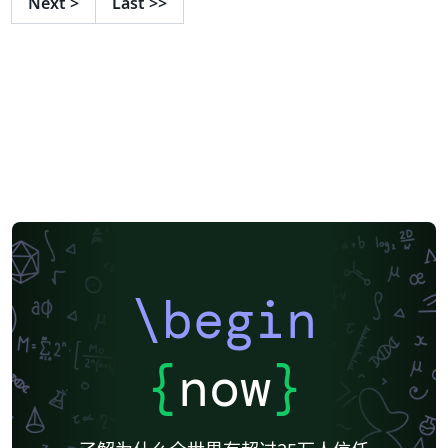
Next
>
Last
>>
\begin
{
now
}