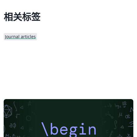
相关标签
Journal articles
\begin