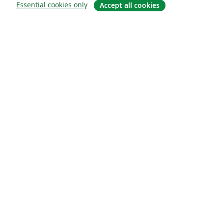
Essential cookies only
Accept all cookies
关于
关于我们
工作与职业
博客
Solutions
商业用途
为大学提供
为政府提供
为出版社提供