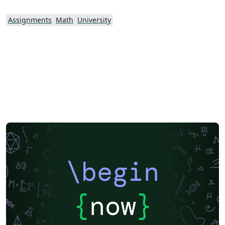
Assignments
Math
University
\begin
{
now
}