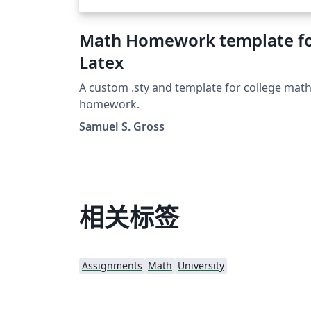
Math Homework template f
Latex
A custom .sty and template for college mat
homework.
Samuel S. Gross
相关标签
Assignments
Math
University