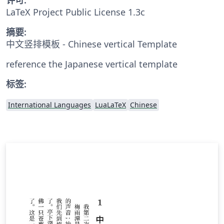
LaTeX Project Public License 1.3c
摘要:
中文竖排模板 - Chinese vertical Template
reference the Japanese vertical template
标签:
International Languages
LuaLaTeX
Chinese