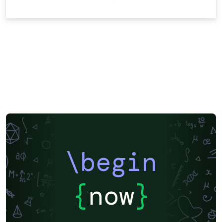
\begin
{
now
}