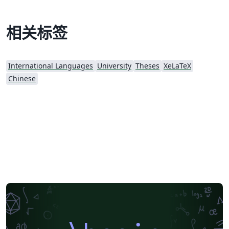
相关标签
International Languages
University
Theses
XeLaTeX
Chinese