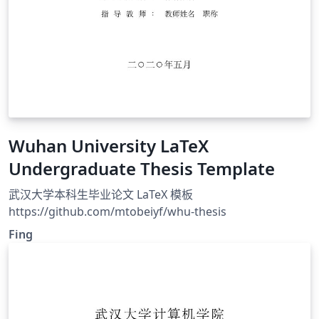
Wuhan University LaTeX
Undergraduate Thesis Template
武汉大学本科生毕业论文 LaTeX 模板
https://github.com/mtobeiyf/whu-thesis
Fing