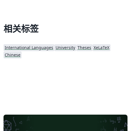
相关标签
International Languages
University
Theses
XeLaTeX
Chinese