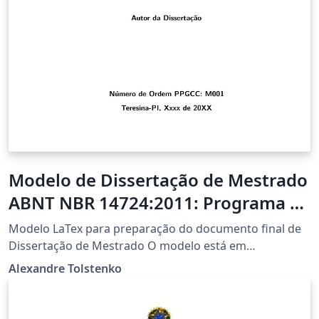
Modelo de Dissertação de Mestrado
ABNT NBR 14724:2011: Programa de
Pós-Graduação em Ciência da
Modelo LaTex para preparação do documento final de
Computação Universidade Federal
Dissertação de Mestrado O modelo está em
conformidade com ABNT NBR 14724:2011: Programa de
do Piauí Versão: v0.9
Alexandre Tolstenko
Pós-Graduação em Ciência da Computação
Universidade Federal do Piauí Versão: v0.9