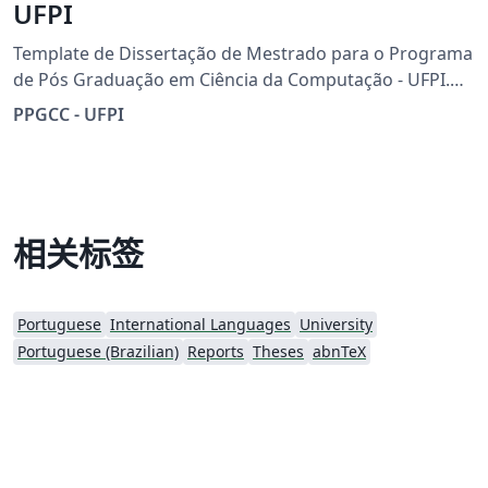
UFPI
Template de Dissertação de Mestrado para o Programa
de Pós Graduação em Ciência da Computação - UFPI.
JMessias
PPGCC - UFPI
相关标签
Portuguese
International Languages
University
Portuguese (Brazilian)
Reports
Theses
abnTeX