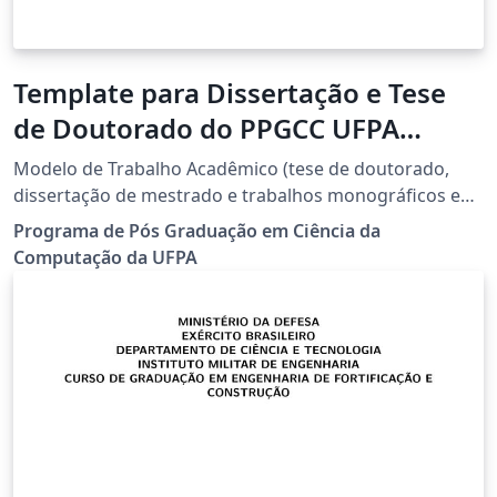
Template para Dissertação e Tese
de Doutorado do PPGCC UFPA
(Universidade Federal do Pará)
Modelo de Trabalho Acadêmico (tese de doutorado,
dissertação de mestrado e trabalhos monográficos em
geral) em conformidade com ABNT NBR 14724:2011:
Programa de Pós Graduação em Ciência da
Informacao e documentacao - Trabalhos acadêmicos.
Computação da UFPA
Modelo de Trabalho Acadêmico da Faculdade de
Computação e Programa de Pós-Graduação em Ciência
da Computação com LaTeX e abnTeX. Downloaded from
http://www.ppgcc.propesp.ufpa.br/index.php/br/docu
mentos/formularios/205-templates-teses-e-
dissertacoes