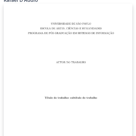
Rafael D'Addio
customização de abnTeX2.