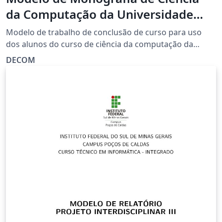
da Computação da Universidade
Federal de Ouro Preto
Modelo de trabalho de conclusão de curso para uso
dos alunos do curso de ciência da computação da
Universidade Federal de Ouro Preto. O arquivo é
DECOM
baseado originalmente no templete da abntex2 e está
em conformidade com normas ABNT NBR 10719:2015.