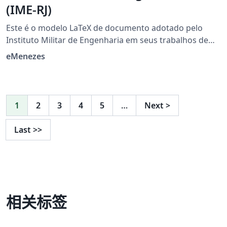
(IME-RJ)
Este é o modelo LaTeX de documento adotado pelo
Instituto Militar de Engenharia em seus trabalhos de
tese e dissertação de pós-graduação e projeto de fim
eMenezes
de curso de graduação. Versão: 22 Link para o projeto
Link para release
1
2
3
4
5
…
Next
>
Last
>>
相关标签