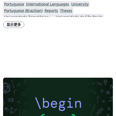
Portuguese
International Languages
University
Portuguese (Brazilian)
Reports
Theses
Universidade Tecnológica Federal do Paraná (UTFPR)
Universidade de São Paulo
Research Proposal
Universidade Federal de Ouro Preto
显示更多
Universidade Federal de Santa Catarina
Universidade Federal de Goiás
Universidade de Fortaleza
Universidade do Vale do Rio dos Sinos
Universidade de Brasília (UnB)
Universidade Federal do Rio de Janeiro
Universidade Federal do Piauí (UFPI)
Faculdade do Piauí (FAPI)
Universidade Federal de Uberlândia (UFU)
Escola Politécnica da USP
Universidade Federal de Itajubá (Unifei)
Universidade Federal do Pará (UFPA)
Universidade Estadual de Santa Cruz
Instituto Tecnológico Vale
Instituto Modal
Instituto Federal de São Paulo
Universidade Federal de Pernambuco (UFPE)
Universidade Federal do ABC
Universidade Federal do Paraná
Universidade Federal dos Vales do Jequitinhonha e Mucuri
Universidade Federal de São Paulo
Centro Federal de Educação Tecnológica de Rio de Janeiro (CEFET-RJ)
\begin
Journal articles