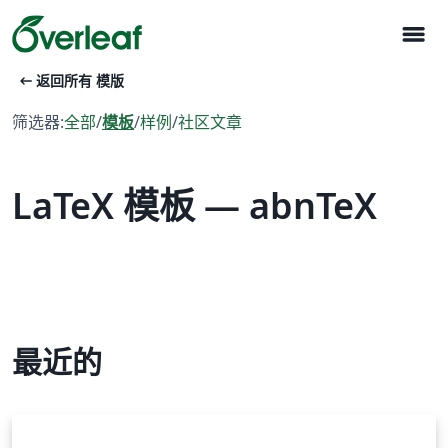
menu
arrow_left_alt
返回所有 模版
筛选器:
全部
/
模板
/
样例
/
社区文章
LaTeX 模板 — abnTeX
最近的