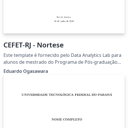
CEFET-RJ - Nortese
Este template é fornecido pelo Data Analytics Lab para
alunos de mestrado do Programa de Pós-graduação
em Ciência da Computação e para os alunos de
Eduardo Ogasawara
mestrado e doutorado do Programa de Pós-graduação
em Engenharia de Sistemas e Computação