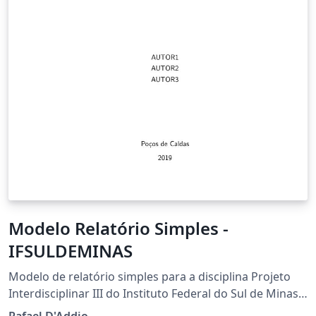
Modelo Relatório Simples -
IFSULDEMINAS
Modelo de relatório simples para a disciplina Projeto
Interdisciplinar III do Instituto Federal do Sul de Minas -
campus Poços de Caldas. O template é uma