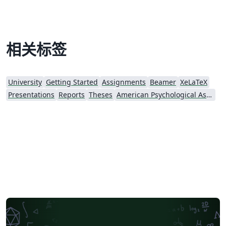
相关标签
University
Getting Started
Assignments
Beamer
XeLaTeX
Presentations
Reports
Theses
American Psychological Association