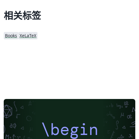
相关标签
Books
XeLaTeX
\begin