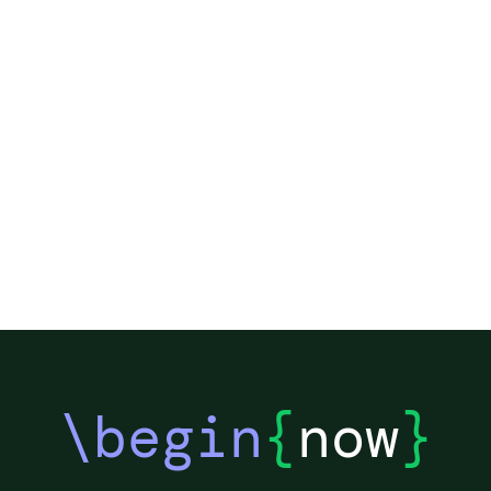
\begin
{
now
}