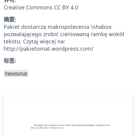
Creative Commons CC BY 4.0
摘要:
Pakiet dostarcza makropolecenia \shabox
pozwalającego zrobić cieniowaną ramkę wokół
tekstu. Czytaj więcej na:
http://pakietomat.wordpress.com/
标签:
Pakietomat