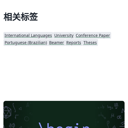
alterações e atualizações para as normas vigentes
foram feitas em conjunto com a biblioteca, com auxílio
相关标签
da bibliotecária Rosalina Barros. Em caso de dúvidas ou
sugestões, seguem os endereços de contato:
biblioteca@iesp.uerj.br | matheus.pestana@iesp.uerj.br
International Languages
University
Conference Paper
Portuguese (Brazilian)
Beamer
Reports
Theses