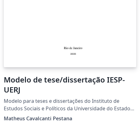
Modelo de tese/dissertação IESP-
UERJ
Modelo para teses e dissertações do Instituto de
Estudos Sociais e Políticos da Universidade do Estado
do Rio de Janeiro (IESP-UERJ), baseado no repUERJ,
Matheus Cavalcanti Pestana
criado em 2013 por Luís Fernando de Oliveira, da UERJ,
sendo disponibilizado aqui
https://www.overleaf.com/read/bpqdkmgxznvh As