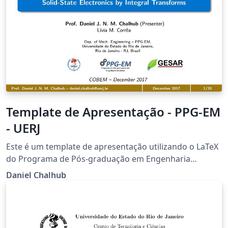
Template de Apresentação - PPG-EM
- UERJ
Este é um template de apresentação utilizando o LaTeX
do Programa de Pós-graduação em Engenharia
Mecânica (PPG-EM) da Universidade do Estado do Rio
Daniel Chalhub
de Janeiro (UERJ). Este template pode ser utilizado para
apresentações em congressos, defesas de TCC,
dissertação, tese, etc.