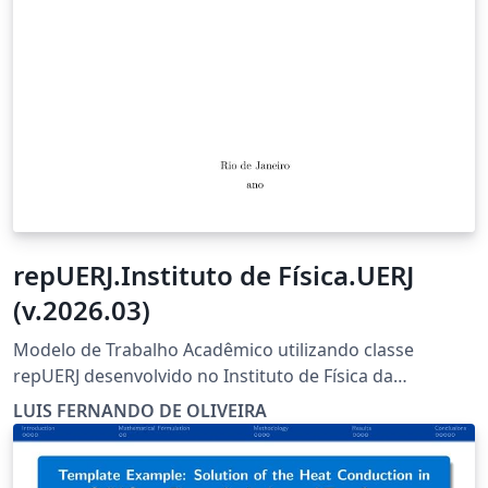
repUERJ.Instituto de Física.UERJ
(v.2026.03)
Modelo de Trabalho Acadêmico utilizando classe
repUERJ desenvolvido no Instituto de Física da
Universidade do Estado do Rio de Janeiro (UERJ) para
LUIS FERNANDO DE OLIVEIRA
elaboração de teses, dissertação e trabalhos de
conclusão de curso (TCC).