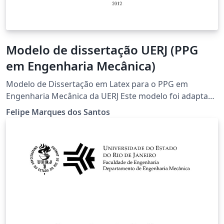
Modelo de dissertação UERJ (PPG
em Engenharia Mecânica)
Modelo de Dissertação em Latex para o PPG em
Engenharia Mecânica da UERJ Este modelo foi adaptado
da versão disponibilizada no site da Engenharia Elétrica
Felipe Marques dos Santos
da UERJ
http://www.pel.uerj.br/publico/Modelo_LaTeX_Dissertac
ao_UERJ.rar http://www.pel.uerj.br/defesas/