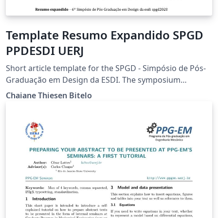
Template Resumo Expandido SPGD
PPDESDI UERJ
Short article template for the SPGD - Simpósio de Pós-
Graduação em Design da ESDI. The symposium
organized by the Postgraduate Design Program -
Chaiane Thiesen Bitelo
PPDESDI of the Universidade do Estado do Rio de
Janeiro - UERJ