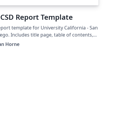
CSD Report Template
port template for University California - San
ego. Includes title page, table of contents,
nd custom headers.
an Horne