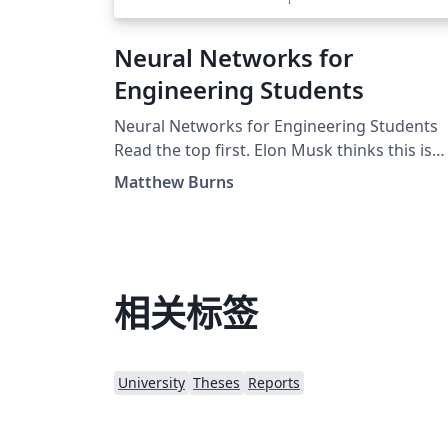
Neural Networks for
Engineering Students
Neural Networks for Engineering Students
Read the top first. Elon Musk thinks this is
more dangerous than nukes. Show a little
Matthew Burns
respect, but don't be afraid.
相关标签
University
Theses
Reports