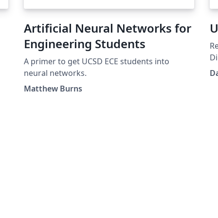
Artificial Neural Networks for
U
Engineering Students
Re
Di
A primer to get UCSD ECE students into
a
neural networks.
D
Matthew Burns