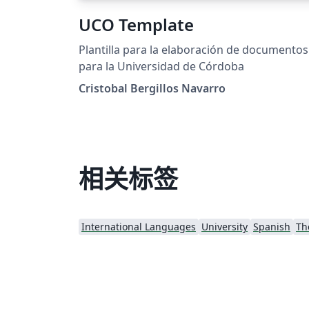
UCO Template
Plantilla para la elaboración de documentos
para la Universidad de Córdoba
Cristobal Bergillos Navarro
相关标签
International Languages
University
Spanish
Th