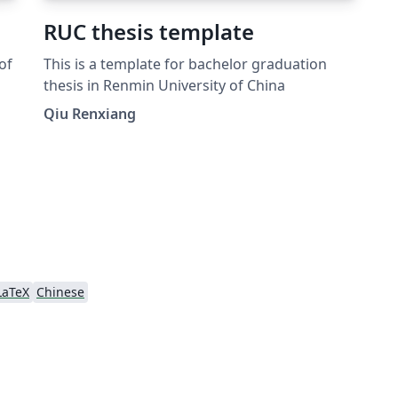
RUC thesis template
of
This is a template for bachelor graduation
thesis in Renmin University of China
Qiu Renxiang
e!
LaTeX
Chinese