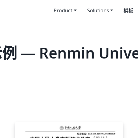
Product
Solutions
模板
— Renmin Univers