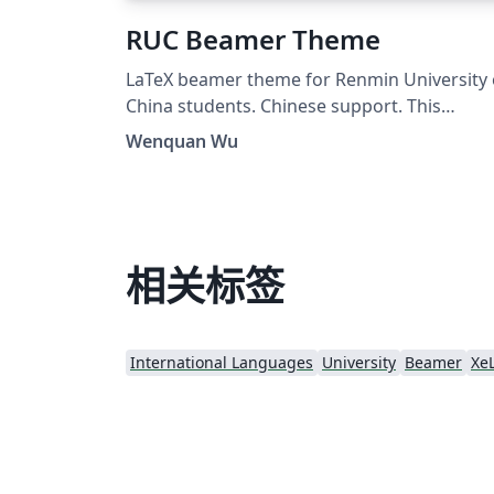
RUC Beamer Theme
LaTeX beamer theme for Renmin University 
China students. Chinese support. This
template mostly comes from Jiayi Weng,
Wenquan Wu
Trinkle23897. His github repo is
https://github.com/Trinkle23897/THU-
Beamer-Theme. Thank you very much Trinkl
My github repo is
https://github.com/GohUnTsuan/RUC-
相关标签
Beamer-Theme
International Languages
University
Beamer
Xe