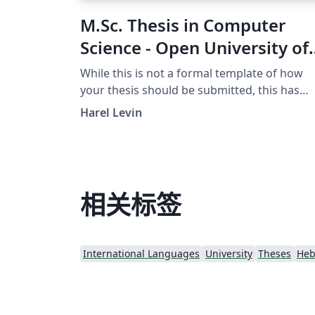
M.Sc. Thesis in Computer
Science - Open University of
Israel Template
While this is not a formal template of how
your thesis should be submitted, this has
been used for writing theses that have bee
Harel Levin
submitted and approved successfully. It also
contains examples of pages in Hebrew. This
template is based on the BGU Thesis
Template and adapted to the guidelines of 
Open University of Israel.
相关标签
International Languages
University
Theses
Heb