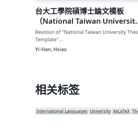
台大工學院碩博士論文模板
（National Taiwan Universit
Master and Doctor Thesis
Revision of "National Taiwan University Thes
Template）
Template"
https://www.overleaf.com/latex/templates/
Yi-Han, Hsiao
tional-taiwan-university-thesis-
template/hvfybyfxgztt
相关标签
International Languages
University
XeLaTeX
Th