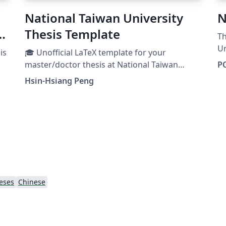
National Taiwan University
N
y
Thesis Template
Thi
Un
is
🎓 Unofficial LaTeX template for your
master/doctor thesis at National Taiwan
P
na
University. 🎓 國立臺灣大學碩博士學位論文
Hsin-Hsiang Peng
LaTeX 模板 Check GitHub | Hsins/NTU-Thesis-
LaTeX-Template for more information.
eses
Chinese