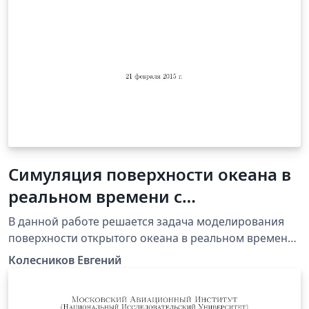
Симуляция поверхности океана в
реальном времени с
использованием GPU
В данной работе решается задача моделирования
поверхности открытого океана в реальном времени
с использованием GPU для вычисления поля высот.
Колесников Евгений