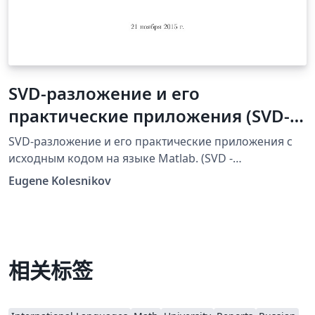
SVD-разложение и его
практические приложения (SVD-
decomposition and its practical
SVD-разложение и его практические приложения с
applications)
исходным кодом на языке Matlab. (SVD -
decomposition and its practical applications with
Eugene Kolesnikov
source code in the language Matlab.
相关标签