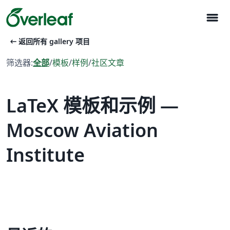
menu
arrow_left_alt
返回所有 gallery 项目
筛选器:
全部
/
模板
/
样例
/
社区文章
LaTeX 模板和示例 —
Moscow Aviation
Institute