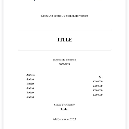
https://www.maastrichtuniversity.nl/file/doctoral-
regulations-2023-including-annexespdf