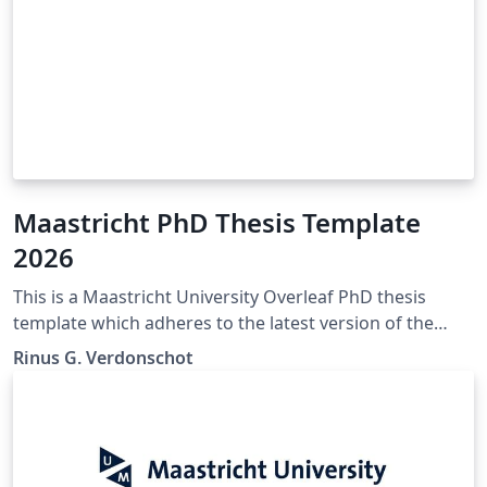
Maastricht PhD Thesis Template
2026
This is a Maastricht University Overleaf PhD thesis
template which adheres to the latest version of the
"Maastricht University Doctoral Regulations" (Feb
Rinus G. Verdonschot
2023). If any mistakes, inconsistencies, or other issues
are encountered. Please contact the author of this
template so they may be corrected. The official
Maastricht University Doctoral Regulations may be
found here: