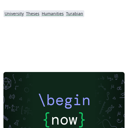
University
Theses
Humanities
Turabian
\begin
{
now
}