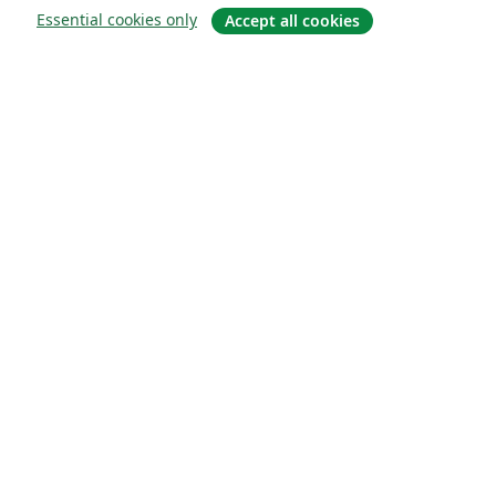
Essential cookies only
Accept all cookies
关于
关于我们
工作与职业
博客
Solutions
商业用途
为大学提供
为政府提供
为出版社提供