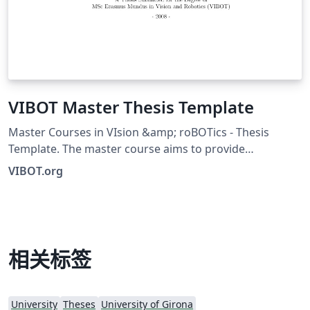
VIBOT Master Thesis Template
Master Courses in VIsion &amp; roBOTics - Thesis
Template. The master course aims to provide
qualifications for entry into the professions in the area
VIBOT.org
of robotics, computer vision, image processing and
medical imaging either in public laboratory or private
research company. For more information, please see
the VIBOT.org website.
相关标签
University
Theses
University of Girona