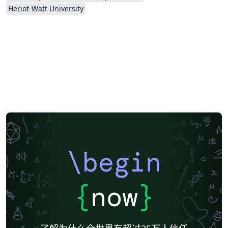
Heriot-Watt University
\begin
{
now
}