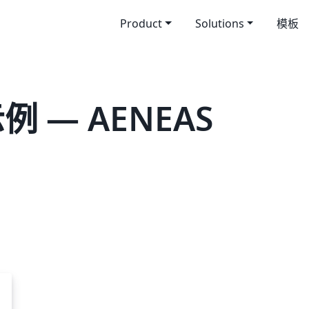
Product
Solutions
模板
例 — AENEAS