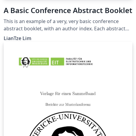
A Basic Conference Abstract Booklet
This is an example of a very, very basic conference
abstract booklet, with an author index. Each abstract
can have an optional text that will be displayed in the
LianTze Lim
margin — e.g. the time and room of the presentation.