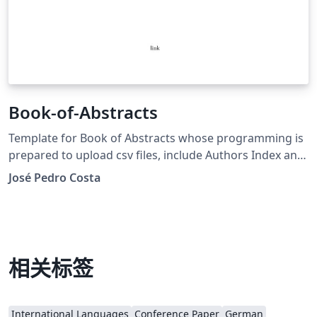
Book-of-Abstracts
Template for Book of Abstracts whose programming is
prepared to upload csv files, include Authors Index and
include Keywords Index.
José Pedro Costa
相关标签
International Languages
Conference Paper
German