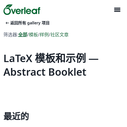
menu
arrow_left_alt
返回所有 gallery 项目
筛选器:
全部
/
模板
/
样例
/
社区文章
LaTeX 模板和示例 —
Abstract Booklet
最近的