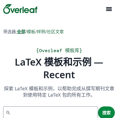
menu
筛选器:
全部
/
模板
/
样例
/
社区文章
{
Overleaf 模板库
}
LaTeX 模板和示例 —
Recent
探索 LaTeX 模板和示例，以帮助完成从撰写期刊文章
到使用特定 LaTeX 包的所有工作。
搜索
search
搜索