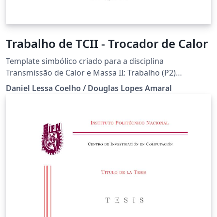
Trabalho de TCII - Trocador de Calor
Template simbólico criado para a disciplina
Transmissão de Calor e Massa II: Trabalho (P2)
apresentado ao prof. Dr. Gustavo dos Anjos para
Daniel Lessa Coelho / Douglas Lopes Amaral
habilitação na disciplina de Transmissão de Calor II. O
trabalho consistiu na discretização de um trocador de
calor utilizando programação em Python afim se obter
a distribuição de temperaturas ao longo de um
trocador de calor de comprimento L sujeito a correntes
paralelas e contra-corrente. #Uerj#Transcal2#EngMec