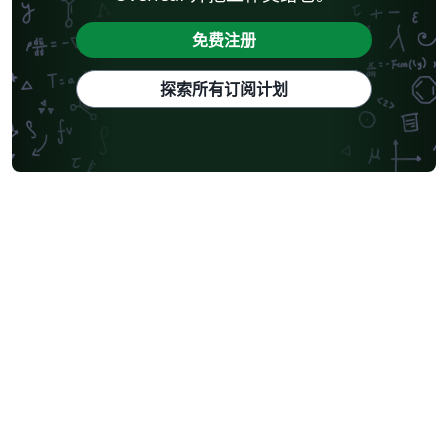
pada kisaran elevasi 625 mdpl hingga 650 mdpl. Unit ini
terbagi menjadi dua sub UHs (Sub UHs 2.1 dan 2.2).
免费注册
Kedua Sub UHs tersusun oleh lapisan akuifer tuf dan
pasir dengan kisaran nilai K antara 0,1 (m/hari) hingga 6
探索所有订阅计划
(m/hari). Tiap Sub UHs dibatasi oleh lapisan lempung
dengan nilai K antara 0,002 hingga 0,007 (m/hari). UHs 3
terdiri dari satu Sub UHs (Sub UHs 3.1) terletak pada
elevasi 500 mdpl hingga 625 mdpl. Unit ini tersusun
oleh lapisan akuifer tuf, pasir, dan breksi volkanik
dengan nilai K antara 0,3 (m/hari) hingga 7,1 (m/hari).
Lapisan lempung pada unit ini memiliki nilai K antara
0,02 hingga 0,04 (m/hari).