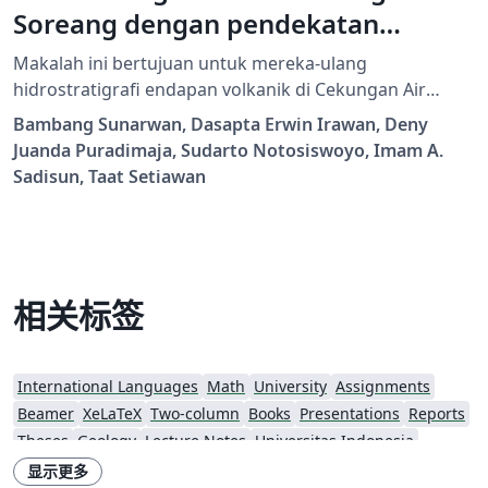
Soreang dengan pendekatan
analisis log resistivitas dan log
Makalah ini bertujuan untuk mereka-ulang
pemboran
hidrostratigrafi endapan volkanik di Cekungan Air
Tanah (CAT) Bandung-Soreang dengan pendekatan
Bambang Sunarwan, Dasapta Erwin Irawan, Deny
analisis data (logging) pemboran. Data yang digunakan
Juanda Puradimaja, Sudarto Notosiswoyo, Imam A.
meliputi data posisi dan debit mataair (142 titik), sumur
Sadisun, Taat Setiawan
gali (100 titik), dan sumur pengeboran (111 titik). Data
pemboran meliputi: deskripsi lumpur pemboran
(cutting) log pengeboran, dan log resistivitas. Sumber
endapan volkanik di CAT Bandung – Soreang bagian
utara Sungai Citarum berasal dari Gunung
相关标签
Tangkubanparahu (2064 mdpl). Sebanyak 142 titik
mataair yang memiliki kisaran debit 1 (L/detik) hingga
15 (L/detik) dengan kemunculan berada pada tiga
International Languages
Math
University
Assignments
zonasi ketinggian: a) lebih dari 1200 mdpl, b) 900 – 1200
Beamer
XeLaTeX
Two-column
Books
Presentations
Reports
mdpl, dan c) antara 600 – 900 mdpl. Sebagian besar
Theses
Geology
Lecture Notes
Universitas Indonesia
mataair tersebut berjenis mataair depresi yang muncul
Journal articles
显示更多
pada akuifer media rekahan berupa batuan lahar dan