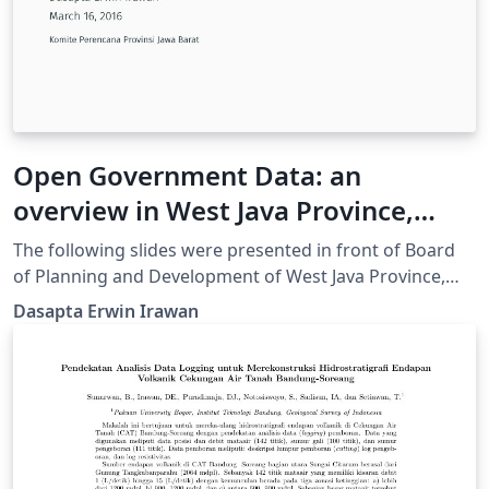
Open Government Data: an
overview in West Java Province,
Indonesia
The following slides were presented in front of Board
of Planning and Development of West Java Province,
Indonesia. The objective is to promote open archiving
Dasapta Erwin Irawan
for governmental data.