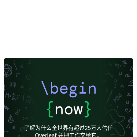
lava. Enam lintasan korelasi litologi telah dibuat terdiri
dari dua jalur berarah barat-timur dan empat jalur
berarah utara-selatan. Pada tiap titik bor dilakukan
transformasi data resistivitas dan densitas tiap lapisan
batuan dari data log pemboran menjadi nilai porositas
(θ) dan permeabilitas relatif (Kr) (Baker-Hughes Atlas of
Log Responses) Korelasi disusun berdasarkan
kemiripan nilai porositas dan permeabilitas relatif antar
pemboran. Hasilnya adalah tiga Unit Hidrostratigrafi
(UHs) dan enam Sub-UHs UHs 1 berada pada posisi
paling atas dekat dengan permukaan yang terdiri dari
\begin
tiga Sub UHs (Sub UHs 1.1, 1.2, dan 1.3). Unit ini
tersusun atas lapisan akuifer tuf dan pasir, dengan
kisaran nilai permeabilitas antara 0,0014 – 0,1 (m/hari).
{
now
}
Masing-masing Sub UHs dibatasi oleh lapisan lempung
dan berperan sebagai akuiklud dengan nilai K berkisar
0,001 - 0,002 (m/hari). UHs 1 menempati elevasi di atas
了解为什么全世界有超过25万人信任
650 mdpl. Di bawahnya terdapat UHs 2 yang terletak
Overleaf 并把工作交给它。