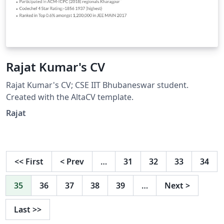
Rajat Kumar's CV
Rajat Kumar's CV; CSE IIT Bhubaneswar student.
Created with the AltaCV template.
Rajat
<<
First
<
Prev
…
31
32
33
34
35
36
37
38
39
…
Next
>
Last
>>