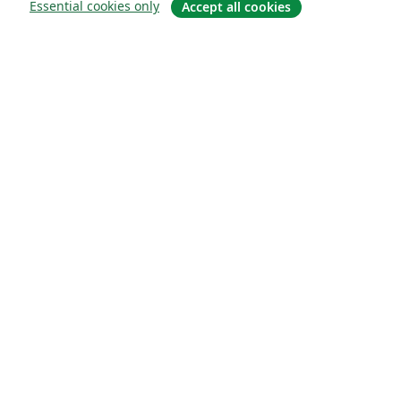
Essential cookies only
Accept all cookies
关于
关于我们
工作与职业
博客
Solutions
商业用途
为大学提供
为政府提供
为出版社提供
Customer stories