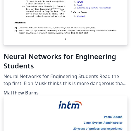
Neural Networks for Engineering
Students
Neural Networks for Engineering Students Read the
top first. Elon Musk thinks this is more dangerous than
nukes. Show a little respect, but don't be afraid.
Matthew Burns