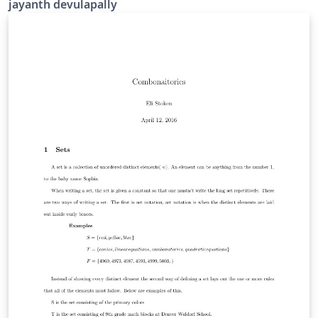
jayanth devulapally