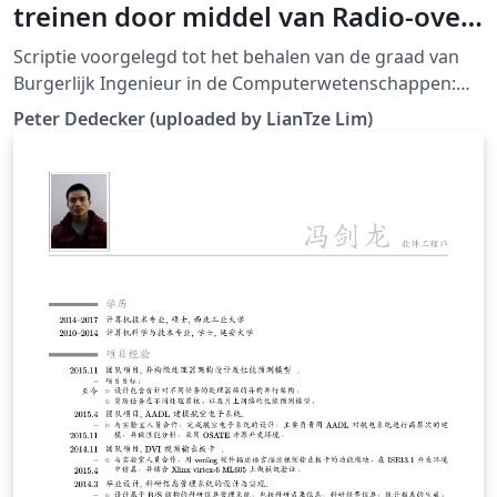
treinen door middel van Radio-over-
Fiber
Scriptie voorgelegd tot het behalen van de graad van
Burgerlijk Ingenieur in de Computerwetenschappen:
Informatie- en Communicatietechnologie, juni 2006
Peter Dedecker (uploaded by LianTze Lim)
(Downloaded from LaTeX templates en logo's)