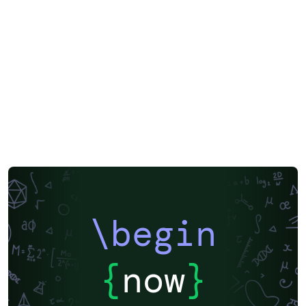
\begin
{
now
}