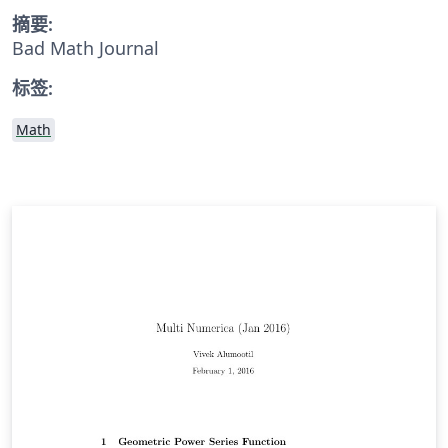
摘要:
Bad Math Journal
标签:
Math