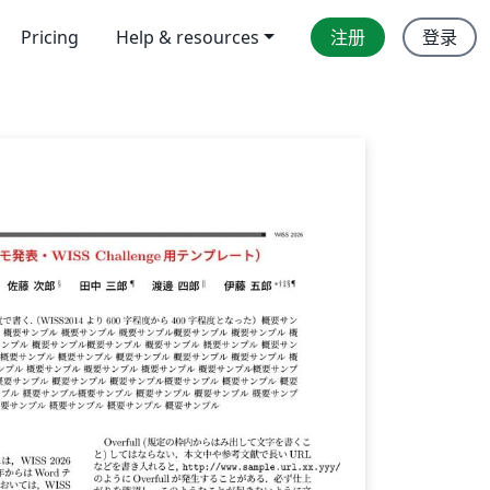
Pricing
Help & resources
注册
登录