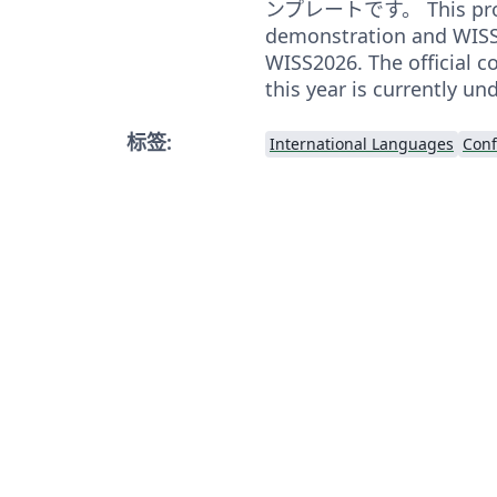
ンプレートです。 This projec
demonstration and WISS
WISS2026. The official c
this year is currently un
标签:
International Languages
Conf