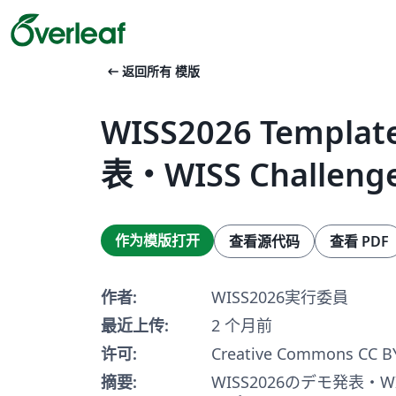
arrow_left_alt
返回所有 模版
WISS2026 Templa
表・WISS Challeng
作为模版打开
查看源代码
查看 PDF
作者:
WISS2026実行委員
最近上传:
2 个月前
许可:
Creative Commons CC BY
摘要:
WISS2026のデモ発表・WIS