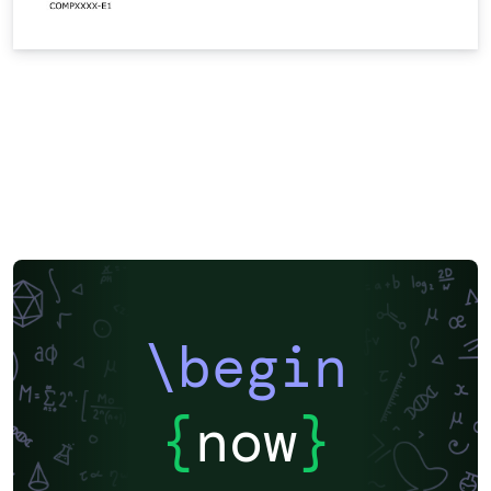
\begin
{
now
}