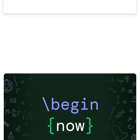
\begin
{
now
}