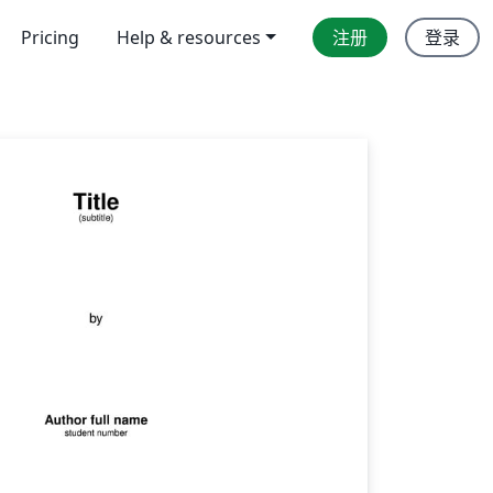
Pricing
Help & resources
注册
登录