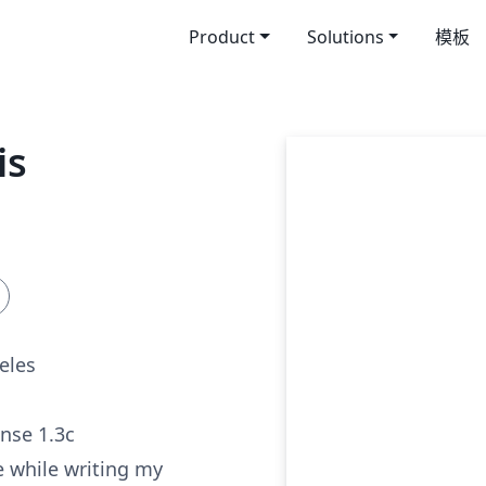
Product
Solutions
模板
is
eles
ense 1.3c
e while writing my