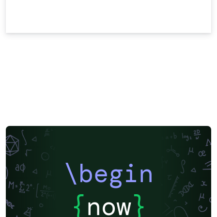
\begin
{
now
}