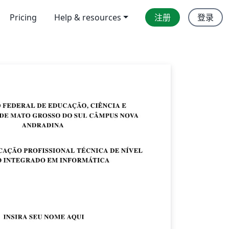
Pricing
Help & resources
注册
登录