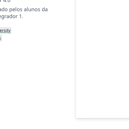
sado pelos alunos da
egrador 1.
ersity
s