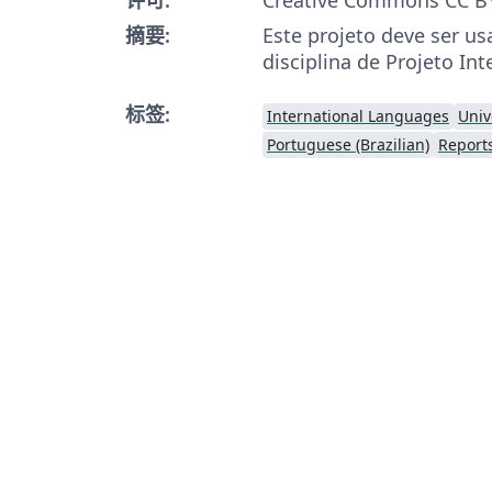
摘要:
Este projeto deve ser u
disciplina de Projeto Int
标签:
International Languages
Univ
Portuguese (Brazilian)
Report