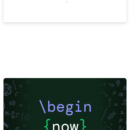
\begin
{
now
}