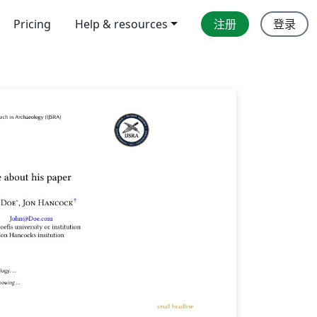
Pricing
Help & resources
注册
登录