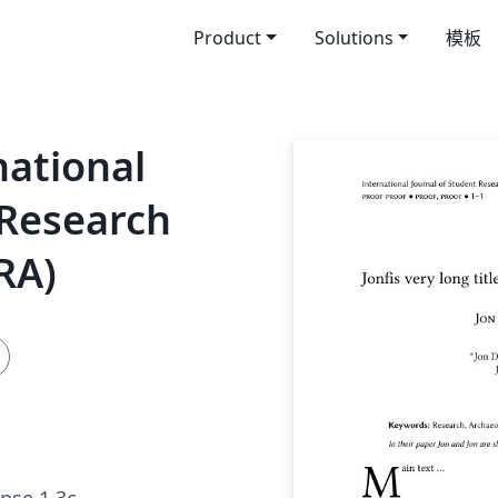
Product
Solutions
模板
na­tional
 Re­search
SRA)
ense 1.3c