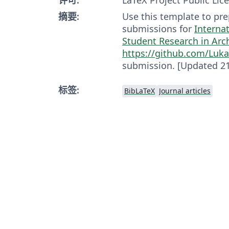
摘要:
Use this template to pr
submissions for
In­ter­na
Stu­dent Research in Ar­ch
https://github.com/Luka
submission. [Updated 21
标签:
BibLaTeX
Journal articles