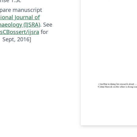
epare manuscript
­tional Jour­nal of
ae­ol­ogy (IJSRA)
. See
sCBossert/ijsra
for
 Sept, 2016]