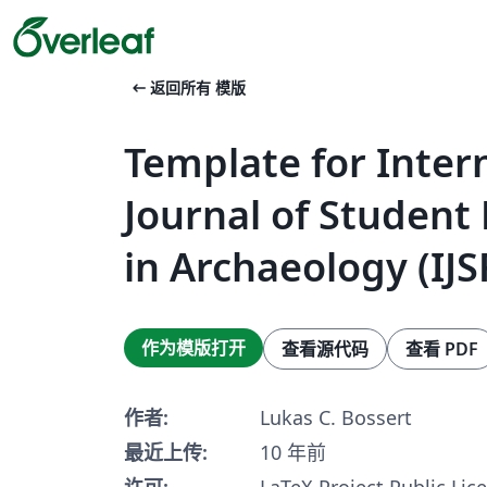
arrow_left_alt
返回所有 模版
Template for In­ter­
Jour­nal of Stu­dent
in Ar­chae­ol­ogy (IJ
作为模版打开
查看源代码
查看 PDF
作者:
Lukas C. Bossert
最近上传:
10 年前
许可:
LaTeX Project Public Lic