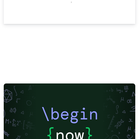
\begin
{
now
}