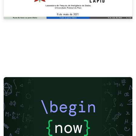
\begin
{
now
}