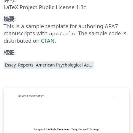
LaTeX Project Public License 1.3c
摘要:
This is a sample template for authoring APA7
manuscripts with
. The sample code is
apa7.cls
distributed on
CTAN
.
标签:
Essay
Reports
American Psychological Association