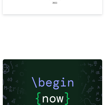
\begin
{
now
}