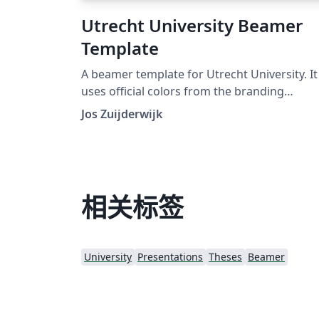
Utrecht University Beamer
Template
A beamer template for Utrecht University. It
uses official colors from the branding
guidelines:
Jos Zuijderwijk
https://www.uu.nl/en/organisation/corpora
-identity
相关标签
University
Presentations
Theses
Beamer