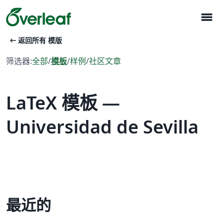
menu
arrow_left_alt
返回所有 模版
筛选器:
全部
/
模板
/
样例
/
社区文章
LaTeX 模板 —
Universidad de Sevilla
最近的