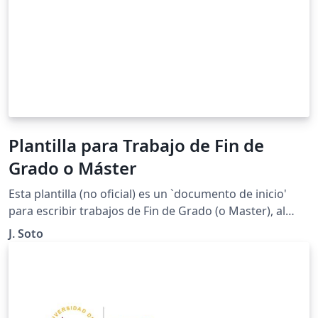
Plantilla para Trabajo de Fin de
Grado o Máster
Esta plantilla (no oficial) es un `documento de inicio'
para escribir trabajos de Fin de Grado (o Master), al
estilo de los que usamos en la Facultad de Matemáticas
J. Soto
de la Universidad de Sevilla. ¡Contacte con el autor para
sugerir mejoras!