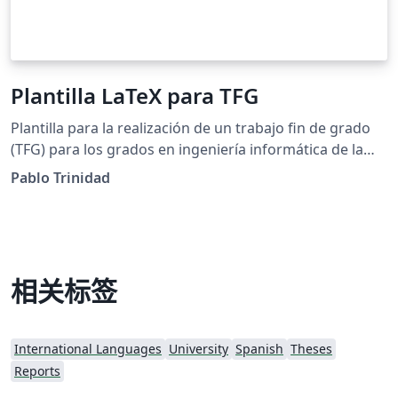
Plantilla LaTeX para TFG
Plantilla para la realización de un trabajo fin de grado
(TFG) para los grados en ingeniería informática de la
Escuela Técnica Superior de Ingeniería Informática de la
Pablo Trinidad
Universidad de Sevilla.
相关标签
International Languages
University
Spanish
Theses
Reports