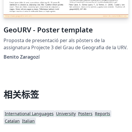
GeoURV - Poster template
Proposta de presentació per als pòsters de la
assignatura Projecte 3 del Grau de Geografia de la URV.
Benito Zaragozí
相关标签
International Languages
University
Posters
Reports
Catalan
Italian